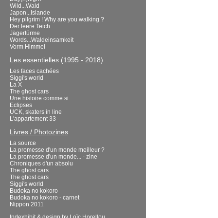
Wild...Wald
Japon...Islande
Hey pilgrim ! Why are you walking ?
Der leere Teich
Jägertürme
Words...Waldeinsamkeit
Vorm Himmel
Les essentielles (1995 - 2018)
Les faces cachées
Siggi's world
La X
The ghost cars
Une histoire comme si
Eclipses
UCK, skaters in line
L'appartement 33
Livres / Photozines
La source
La promesse d'un monde meilleur ?
La promesse d'un monde... - zine
Chroniques d'un absolu
The ghost cars
The ghost cars
Siggi's world
Budoka no kokoro
Budoka no kokoro - carnet
Nippon 2011
Indexhibit
& design by
Loïc Horellou