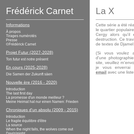
Frédérick Carnet
La X
Informations
Cette série a été r
le quartier populair
À propos
Cergy alors qu'il
Tirages numérotés
destruction. Ce tra
Presse
de textes de Djamel 
©Frédérick Carnet
Projet Futur (2027-2028)
(Si vous voulez a
d'une photographi
Ton futur est notre présent
site, veuillez m'en
En cours (2025-2028)
je vous enverrai
email
avec une liste 
Die Samen der Zukunft säen
Nouvelle ère (2016 - 2020)
Introduction
The last first day
La promesse d'un monde meilleur ?
Meine Heimat hat nur einen Namen: Frieden
Chroniques d'un absolu (2009 - 2015)
Introduction
Le fragile équilibre d'être
La source
When the night falls, the wolves come out
Day(n)night