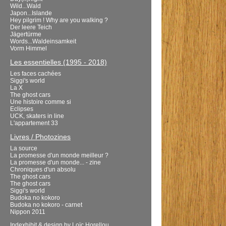
Wild...Wald
Japon...Islande
Hey pilgrim ! Why are you walking ?
Der leere Teich
Jägertürme
Words...Waldeinsamkeit
Vorm Himmel
Les essentielles (1995 - 2018)
Les faces cachées
Siggi's world
La X
The ghost cars
Une histoire comme si
Eclipses
UCK, skaters in line
L'appartement 33
Livres / Photozines
La source
La promesse d'un monde meilleur ?
La promesse d'un monde... - zine
Chroniques d'un absolu
The ghost cars
The ghost cars
Siggi's world
Budoka no kokoro
Budoka no kokoro - carnet
Nippon 2011
Indexhibit
& design by
Loïc Horellou